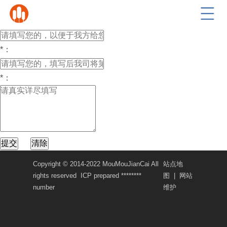
您的位置：
主页
>
en招贤纳士-申请列表
*
：
*
：
*
：
提交
清除
Copyright © 2014-2022 MouMouJianCai All
站点地
rights reserved
ICP prepared ********
图
|
网站
number
维护