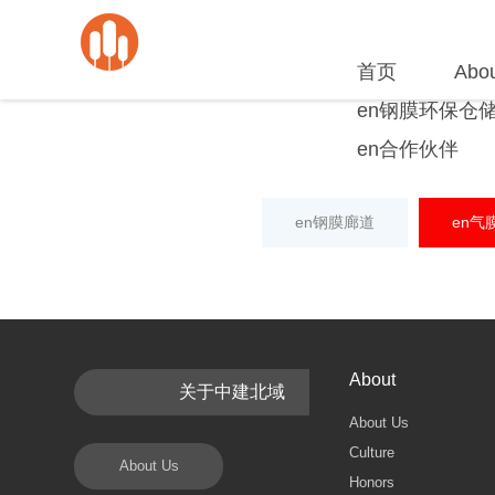
首页
Abo
en钢膜环保仓
en合作伙伴
en钢膜廊道
en气
About
关于中建北域
About Us
Culture
About Us
Honors