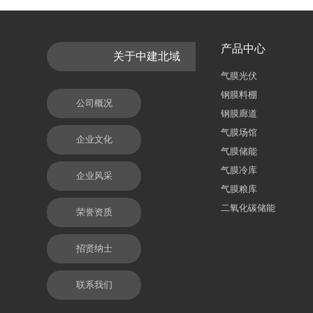
产品中心
关于中建北域
气膜光伏
钢膜料棚
公司概况
钢膜廊道
气膜场馆
企业文化
气膜储能
气膜冷库
企业风采
气膜粮库
二氧化碳储能
荣誉资质
招贤纳士
联系我们