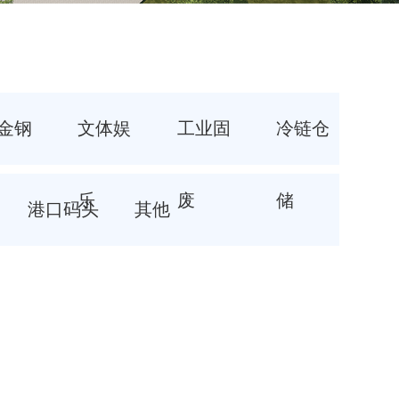
金钢
文体娱
工业固
冷链仓
乐
废
储
港口码头
其他