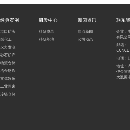
经典案例
研发中心
新闻资讯
联系
港口矿头
科研成果
焦点新闻
企业：
有限公
煤化工
科研基地
公司动态
邮箱：
火力发电
CCNCE
砂石矿产
电话：13
物流仓储
地址：
冶金钢铁
伊金霍
大数据中
文体娱乐
工业固废
冷链仓储