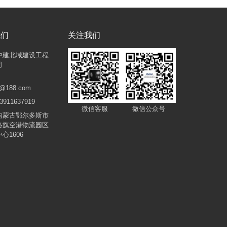
我们
关注我们
中建北域建设工程
司
@188.com
911637919
微信客服
微信公众号
内蒙古鄂尔多斯市
洛旗空港物流园区
心1606