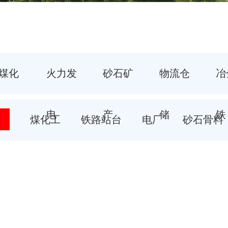
煤化
火力发
砂石矿
物流仓
冶
工
电
产
储
铁
煤化工
铁路站台
电厂
砂石骨料