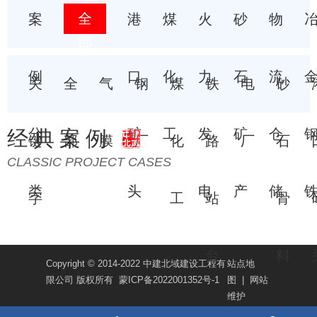
全
案
港
煤
火
砂
物
部
例
口
化
力
石
流
关
全
气
钢
煤
铁
电
砂
分
矿
工
发
矿
仓
经典案例
键
部
膜
厂
化
路
厂
石
CLASSIC PROJECT CASES
类
头
电
产
储
字
工
站
骨
台
料
Copyright © 2014-2022 中建北域建设工程有
站点地
限公司 版权所有
蒙ICP备2022001352号-1
图
|
网站
维护